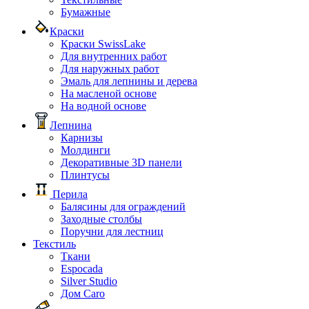
Бумажные
Краски
Краски SwissLake
Для внутренних работ
Для наружных работ
Эмаль для лепнины и дерева
На масленой основе
На водной основе
Лепнина
Карнизы
Молдинги
Декоративные 3D панели
Плинтусы
Перила
Балясины для ограждений
Заходные столбы
Поручни для лестниц
Текстиль
Ткани
Espocada
Silver Studio
Дом Caro