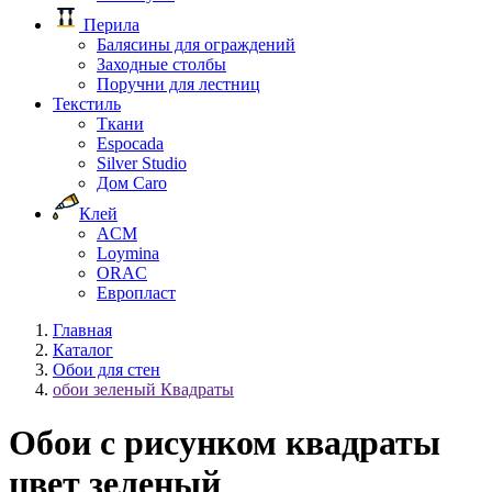
Перила
Балясины для ограждений
Заходные столбы
Поручни для лестниц
Текстиль
Ткани
Espocada
Silver Studio
Дом Caro
Клей
ACM
Loymina
ORAC
Европласт
Главная
Каталог
Обои для стен
обои зеленый Квадраты
Обои с рисунком квадраты
цвет зеленый