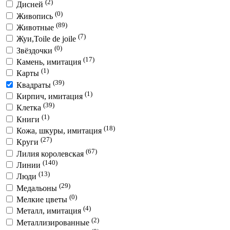
(2)
Дисней
(0)
Живопись
(89)
Животные
(7)
Жуи,Toile de joile
(0)
Звёздочки
(17)
Камень, имитация
(1)
Карты
(39)
Квадраты
(1)
Кирпич, имитация
(39)
Клетка
(1)
Книги
(18)
Кожа, шкуры, имитация
(27)
Круги
(67)
Лилия королевская
(140)
Линии
(13)
Люди
(29)
Медальоны
(0)
Мелкие цветы
(4)
Металл, имитация
(2)
Металлизированные