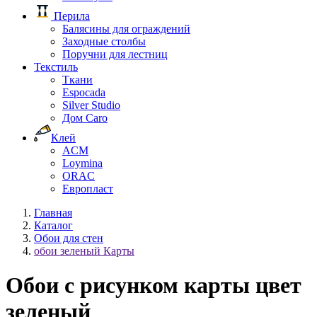
Перила
Балясины для ограждений
Заходные столбы
Поручни для лестниц
Текстиль
Ткани
Espocada
Silver Studio
Дом Caro
Клей
ACM
Loymina
ORAC
Европласт
Главная
Каталог
Обои для стен
обои зеленый Карты
Обои с рисунком карты цвет
зеленый