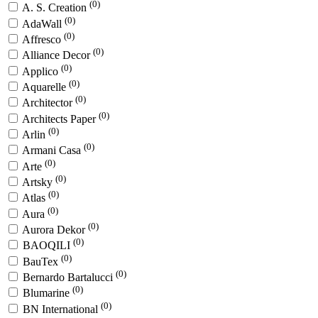
(0)
A. S. Creation
(0)
AdaWall
(0)
Affresco
(0)
Alliance Decor
(0)
Applico
(0)
Aquarelle
(0)
Architector
(0)
Architects Paper
(0)
Arlin
(0)
Armani Casa
(0)
Arte
(0)
Artsky
(0)
Atlas
(0)
Aura
(0)
Aurora Dekor
(0)
BAOQILI
(0)
BauTex
(0)
Bernardo Bartalucci
(0)
Blumarine
(0)
BN International