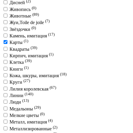
(2)
Дисней
(0)
Живопись
(89)
Животные
(7)
Жуи,Toile de joile
(0)
Звёздочки
(17)
Камень, имитация
(1)
Карты
(39)
Квадраты
(1)
Кирпич, имитация
(39)
Клетка
(1)
Книги
(18)
Кожа, шкуры, имитация
(27)
Круги
(67)
Лилия королевская
(140)
Линии
(13)
Люди
(29)
Медальоны
(0)
Мелкие цветы
(4)
Металл, имитация
(2)
Металлизированные