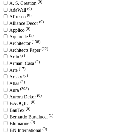
(0)
A. S. Creation
(0)
AdaWall
(0)
Affresco
(0)
Alliance Decor
(0)
Applico
(5)
Aquarelle
(138)
Architector
(22)
Architects Paper
(2)
Arlin
(2)
Armani Casa
(17)
Arte
(0)
Artsky
(3)
Atlas
(298)
Aura
(0)
Aurora Dekor
(0)
BAOQILI
(0)
BauTex
(1)
Bernardo Bartalucci
(0)
Blumarine
(0)
BN International