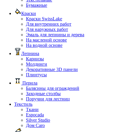
Бумажные
Краски
Краски SwissLake
Для внутренних работ
Для наружных работ
Эмаль для лепнины и дерева
На масленой основе
На водной основе
Лепнина
Карнизы
Молдинги
Декоративные 3D панели
Плинтусы
Перила
Балясины для ограждений
Заходные столбы
Поручни для лестниц
Текстиль
Ткани
Espocada
Silver Studio
Дом Caro