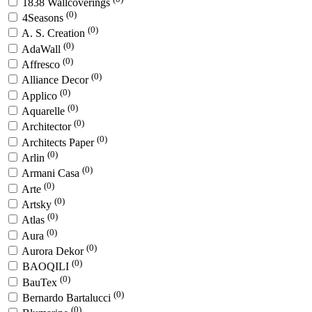
1838 Wallcoverings
(0)
4Seasons
(0)
A. S. Creation
(0)
AdaWall
(0)
Affresco
(0)
Alliance Decor
(0)
Applico
(0)
Aquarelle
(0)
Architector
(0)
Architects Paper
(0)
Arlin
(0)
Armani Casa
(0)
Arte
(0)
Artsky
(0)
Atlas
(0)
Aura
(0)
Aurora Dekor
(0)
BAOQILI
(0)
BauTex
(0)
Bernardo Bartalucci
(0)