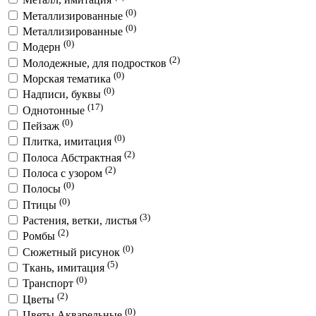
(0)
Металлизированные
(0)
Металлизированные
(0)
Модерн
(2)
Молодежные, для подростков
(0)
Морская тематика
(0)
Надписи, буквы
(17)
Однотонные
(0)
Пейзаж
(0)
Плитка, имитация
(2)
Полоса Абстрактная
(2)
Полоса с узором
(0)
Полосы
(0)
Птицы
(3)
Растения, ветки, листья
(2)
Ромбы
(0)
Сюжетный рисунок
(5)
Ткань, имитация
(0)
Транспорт
(2)
Цветы
(0)
Цветы Акварельные