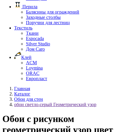
Перила
Балясины для ограждений
Заходные столбы
Поручни для лестниц
Текстиль
Ткани
Espocada
Silver Studio
Дом Caro
Клей
ACM
Loymina
ORAC
Европласт
Главная
Каталог
Обои для стен
обои светло-серый Геометрический узор
Обои с рисунком
геометрический узор цвет