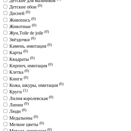
Детские для мальчиков
(0)
Детские обои
(0)
Дисней
(0)
Живопись
(0)
Животные
(0)
Жуи,Toile de joile
(0)
Звёздочки
(0)
Камень, имитация
(0)
Карты
(0)
Квадраты
(0)
Кирпич, имитация
(0)
Клетка
(0)
Книги
(0)
Кожа, шкуры, имитация
(1)
Круги
(0)
Лилия королевская
(0)
Линии
(0)
Люди
(0)
Медальоны
(0)
Мелкие цветы
(0)
Металл, имитация