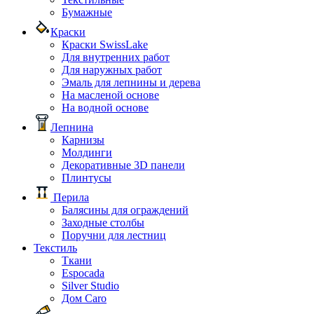
Бумажные
Краски
Краски SwissLake
Для внутренних работ
Для наружных работ
Эмаль для лепнины и дерева
На масленой основе
На водной основе
Лепнина
Карнизы
Молдинги
Декоративные 3D панели
Плинтусы
Перила
Балясины для ограждений
Заходные столбы
Поручни для лестниц
Текстиль
Ткани
Espocada
Silver Studio
Дом Caro