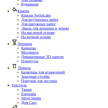
Бумажные
Краски
Краски SwissLake
Для внутренних работ
Для наружных работ
Эмаль для лепнины и дерева
На масленой основе
На водной основе
Лепнина
Карнизы
Молдинги
Декоративные 3D панели
Плинтусы
Перила
Балясины для ограждений
Заходные столбы
Поручни для лестниц
Текстиль
Ткани
Espocada
Silver Studio
Дом Caro