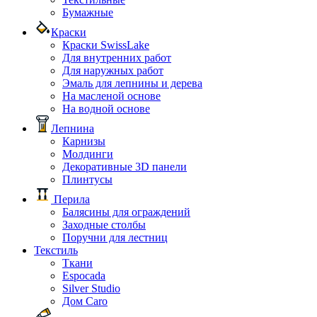
Бумажные
Краски
Краски SwissLake
Для внутренних работ
Для наружных работ
Эмаль для лепнины и дерева
На масленой основе
На водной основе
Лепнина
Карнизы
Молдинги
Декоративные 3D панели
Плинтусы
Перила
Балясины для ограждений
Заходные столбы
Поручни для лестниц
Текстиль
Ткани
Espocada
Silver Studio
Дом Caro