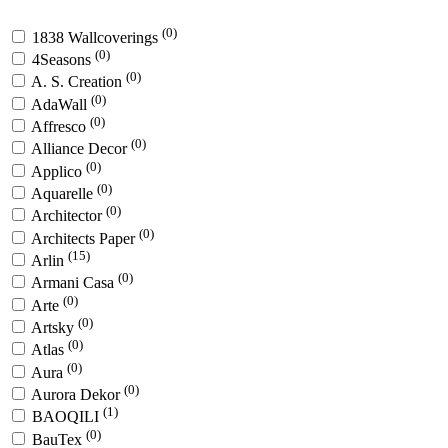
(0)
1838 Wallcoverings
(0)
4Seasons
(0)
A. S. Creation
(0)
AdaWall
(0)
Affresco
(0)
Alliance Decor
(0)
Applico
(0)
Aquarelle
(0)
Architector
(0)
Architects Paper
(15)
Arlin
(0)
Armani Casa
(0)
Arte
(0)
Artsky
(0)
Atlas
(0)
Aura
(0)
Aurora Dekor
(1)
BAOQILI
(0)
BauTex