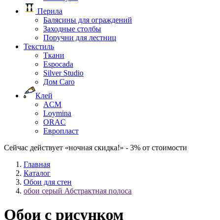
Перила
Балясины для ограждений
Заходные столбы
Поручни для лестниц
Текстиль
Ткани
Espocada
Silver Studio
Дом Caro
Клей
ACM
Loymina
ORAC
Европласт
Сейчас действует «ночная скидка!» - 3% от стоимости
Главная
Каталог
Обои для стен
обои серый Абстрактная полоса
Обои с рисунком