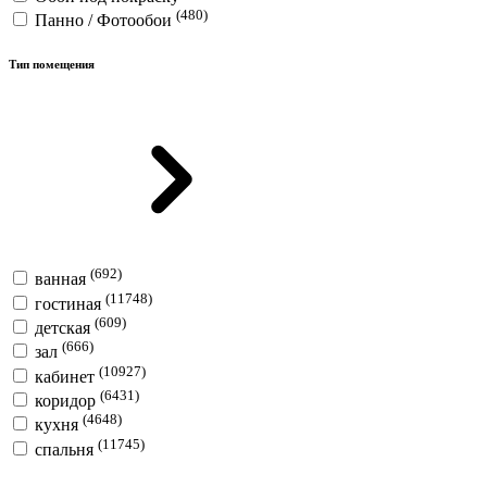
(480)
Панно / Фотообои
Тип помещения
(692)
ванная
(11748)
гостиная
(609)
детская
(666)
зал
(10927)
кабинет
(6431)
коридор
(4648)
кухня
(11745)
спальня