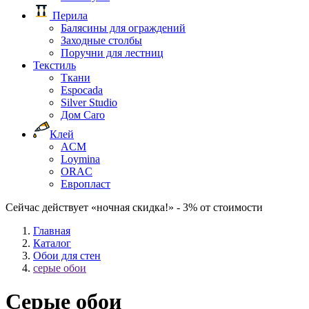
Перила
Балясины для ограждений
Заходные столбы
Поручни для лестниц
Текстиль
Ткани
Espocada
Silver Studio
Дом Caro
Клей
ACM
Loymina
ORAC
Европласт
Сейчас действует «ночная скидка!» - 3% от стоимости
Главная
Каталог
Обои для стен
серые обои
Серые обои