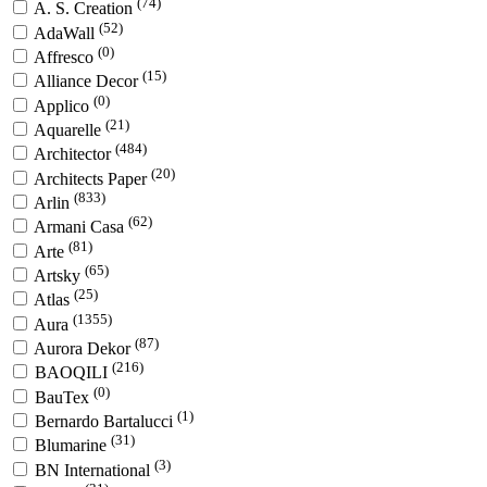
(74)
A. S. Creation
(52)
AdaWall
(0)
Affresco
(15)
Alliance Decor
(0)
Applico
(21)
Aquarelle
(484)
Architector
(20)
Architects Paper
(833)
Arlin
(62)
Armani Casa
(81)
Arte
(65)
Artsky
(25)
Atlas
(1355)
Aura
(87)
Aurora Dekor
(216)
BAOQILI
(0)
BauTex
(1)
Bernardo Bartalucci
(31)
Blumarine
(3)
BN International