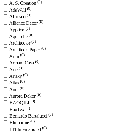
(0)
A. S. Creation
(0)
AdaWall
(0)
Affresco
(0)
Alliance Decor
(0)
Applico
(0)
Aquarelle
(0)
Architector
(0)
Architects Paper
(0)
Arlin
(0)
Armani Casa
(0)
Arte
(0)
Artsky
(0)
Atlas
(0)
Aura
(0)
Aurora Dekor
(0)
BAOQILI
(0)
BauTex
(0)
Bernardo Bartalucci
(0)
Blumarine
(0)
BN International