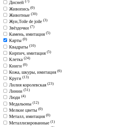
(7)
Дисней
(0)
Живопись
(30)
Животные
(3)
Жуи,Toile de joile
(7)
Звёздочки
(5)
Камень, имитация
(0)
Карты
(10)
Квадраты
(5)
Кирпич, имитация
(24)
Клетка
(0)
Книги
(6)
Кожа, шкуры, имитация
(13)
Круги
(23)
Лилия королевская
(51)
Линии
(4)
Люди
(12)
Медальоны
(0)
Мелкие цветы
(0)
Металл, имитация
(1)
Металлизированные