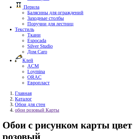
Перила
Балясины для ограждений
Заходные столбы
Поручни для лестниц
Текстиль
Ткани
Espocada
Silver Studio
Дом Caro
Клей
ACM
Loymina
ORAC
Европласт
Главная
Каталог
Обои для стен
обои розовый Карты
Обои с рисунком карты цвет
розовый