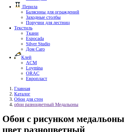
Перила
Балясины для ограждений
Заходные столбы
Поручни для лестниц
Текстиль
Ткани
Espocada
Silver Studio
Дом Caro
Клей
ACM
Loymina
ORAC
Европласт
Главная
Каталог
Обои для стен
обои разноцветный Медальоны
Обои с рисунком медальоны
цвет разноцветный