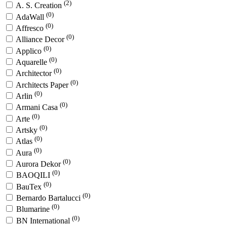
(2)
A. S. Creation
(0)
AdaWall
(0)
Affresco
(0)
Alliance Decor
(0)
Applico
(0)
Aquarelle
(0)
Architector
(0)
Architects Paper
(0)
Arlin
(0)
Armani Casa
(0)
Arte
(0)
Artsky
(0)
Atlas
(0)
Aura
(0)
Aurora Dekor
(0)
BAOQILI
(0)
BauTex
(0)
Bernardo Bartalucci
(0)
Blumarine
(0)
BN International