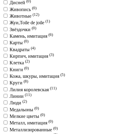
(0)
Дисней
(0)
Живопись
(12)
Животные
(1)
Жуи,Toile de joile
(0)
Звёздочки
(6)
Камень, имитация
(0)
Карты
(4)
Квадраты
(3)
Кирпич, имитация
(2)
Клетка
(0)
Книги
(5)
Кожа, шкуры, имитация
(8)
Круги
(11)
Лилия королевская
(11)
Линии
(2)
Люди
(0)
Медальоны
(0)
Мелкие цветы
(0)
Металл, имитация
(0)
Металлизированные