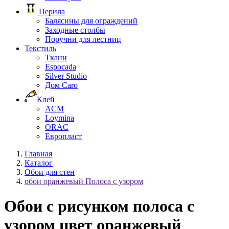
Перила
Балясины для ограждений
Заходные столбы
Поручни для лестниц
Текстиль
Ткани
Espocada
Silver Studio
Дом Caro
Клей
ACM
Loymina
ORAC
Европласт
Главная
Каталог
Обои для стен
обои оранжевый Полоса с узором
Обои с рисунком полоса с
узором цвет оранжевый