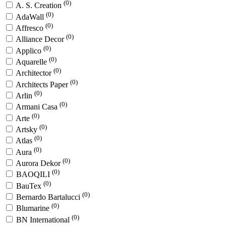
(0)
A. S. Creation
(0)
AdaWall
(0)
Affresco
(0)
Alliance Decor
(0)
Applico
(0)
Aquarelle
(0)
Architector
(0)
Architects Paper
(0)
Arlin
(0)
Armani Casa
(0)
Arte
(0)
Artsky
(0)
Atlas
(0)
Aura
(0)
Aurora Dekor
(0)
BAOQILI
(0)
BauTex
(0)
Bernardo Bartalucci
(0)
Blumarine
(0)
BN International