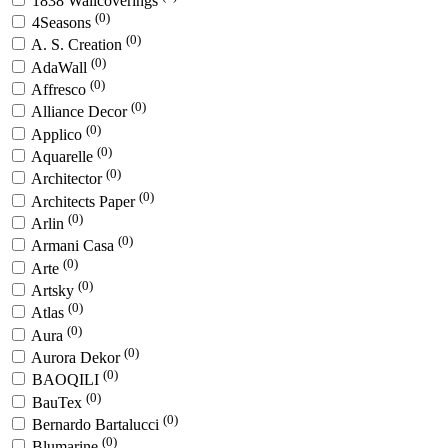
1838 Wallcoverings
(0)
4Seasons
(0)
A. S. Creation
(0)
AdaWall
(0)
Affresco
(0)
Alliance Decor
(0)
Applico
(0)
Aquarelle
(0)
Architector
(0)
Architects Paper
(0)
Arlin
(0)
Armani Casa
(0)
Arte
(0)
Artsky
(0)
Atlas
(0)
Aura
(0)
Aurora Dekor
(0)
BAOQILI
(0)
BauTex
(0)
Bernardo Bartalucci
(0)
Blumarine