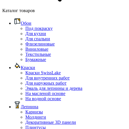
Каталог товаров
Обои
Под покраску
Для кухни
Для спальни
Флизелиновые
Виниловые
Текстильные
Бумажные
Краски
Краски SwissLake
Для внутренних работ
Для наружных работ
Эмаль для лепнины и дерева
На масленой основе
На водной основе
Лепнина
Карнизы
Молдинги
Декоративные 3D панели
Плинтусы