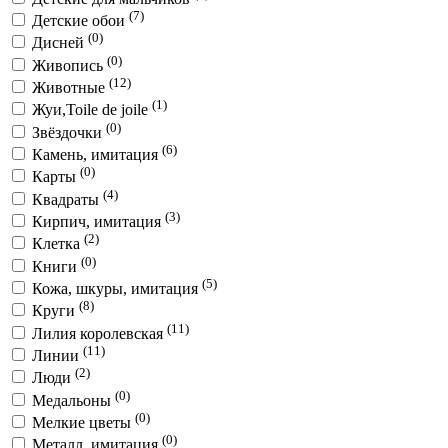
(7)
Детские обои
(0)
Дисней
(0)
Живопись
(12)
Животные
(1)
Жуи,Toile de joile
(0)
Звёздочки
(6)
Камень, имитация
(0)
Карты
(4)
Квадраты
(3)
Кирпич, имитация
(2)
Клетка
(0)
Книги
(5)
Кожа, шкуры, имитация
(8)
Круги
(11)
Лилия королевская
(11)
Линии
(2)
Люди
(0)
Медальоны
(0)
Мелкие цветы
(0)
Металл, имитация