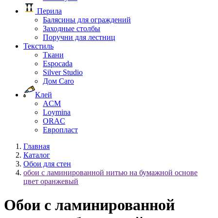
Перила
Балясины для ограждений
Заходные столбы
Поручни для лестниц
Текстиль
Ткани
Espocada
Silver Studio
Дом Caro
Клей
ACM
Loymina
ORAC
Европласт
Главная
Каталог
Обои для стен
обои с ламинированной нитью на бумажной основе
цвет оранжевый
Обои с ламинированной