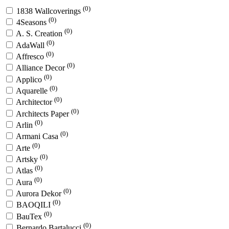
(0)
1838 Wallcoverings
(0)
4Seasons
(0)
A. S. Creation
(0)
AdaWall
(0)
Affresco
(0)
Alliance Decor
(0)
Applico
(0)
Aquarelle
(0)
Architector
(0)
Architects Paper
(0)
Arlin
(0)
Armani Casa
(0)
Arte
(0)
Artsky
(0)
Atlas
(0)
Aura
(0)
Aurora Dekor
(0)
BAOQILI
(0)
BauTex
(0)
Bernardo Bartalucci