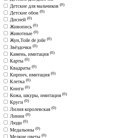
(0)
Детские для мальчиков
(0)
Детские обои
(0)
Дисней
(0)
Живопись
(0)
Животные
(0)
Жуи,Toile de joile
(0)
Звёздочки
(0)
Камень, имитация
(0)
Карты
(0)
Квадраты
(0)
Кирпич, имитация
(0)
Клетка
(0)
Книги
(0)
Кожа, шкуры, имитация
(0)
Круги
(0)
Лилия королевская
(0)
Линии
(0)
Люди
(0)
Медальоны
(0)
Мелкие цветы