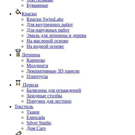
Бумажные
Краски
Краски SwissLake
Для внутренних работ
Для наружных работ
Эмаль для лепнины и дерева
На масленой основе
На водной основе
Лепнина
Карнизы
Молдинги
Декоративные 3D панели
Плинтусы
Перила
Балясины для ограждений
Заходные столбы
Поручни для лестниц
Текстиль
Ткани
Espocada
Silver Studio
Дом Caro