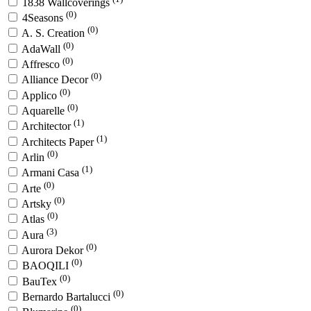
1838 Wallcoverings
(0)
4Seasons
(0)
A. S. Creation
(0)
AdaWall
(0)
Affresco
(0)
Alliance Decor
(0)
Applico
(0)
Aquarelle
(1)
Architector
(1)
Architects Paper
(0)
Arlin
(1)
Armani Casa
(0)
Arte
(0)
Artsky
(0)
Atlas
(3)
Aura
(0)
Aurora Dekor
(0)
BAOQILI
(0)
BauTex
(0)
Bernardo Bartalucci
(0)