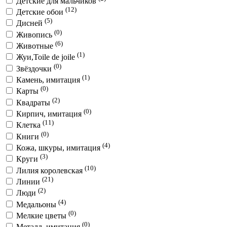
Детские для мальчиков
(12)
Детские обои
(5)
Дисней
(0)
Живопись
(6)
Животные
(1)
Жуи,Toile de joile
(0)
Звёздочки
(1)
Камень, имитация
(0)
Карты
(2)
Квадраты
(0)
Кирпич, имитация
(11)
Клетка
(0)
Книги
(4)
Кожа, шкуры, имитация
(3)
Круги
(10)
Лилия королевская
(21)
Линии
(2)
Люди
(4)
Медальоны
(0)
Мелкие цветы
(0)
Металл, имитация