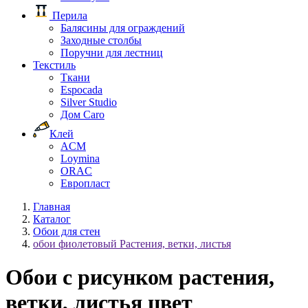
Перила
Балясины для ограждений
Заходные столбы
Поручни для лестниц
Текстиль
Ткани
Espocada
Silver Studio
Дом Caro
Клей
ACM
Loymina
ORAC
Европласт
Главная
Каталог
Обои для стен
обои фиолетовый Растения, ветки, листья
Обои с рисунком растения,
ветки, листья цвет