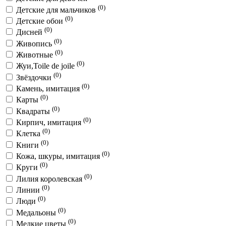
(0)
Детские для мальчиков
(0)
Детские обои
(0)
Дисней
(0)
Живопись
(0)
Животные
(0)
Жуи,Toile de joile
(0)
Звёздочки
(0)
Камень, имитация
(0)
Карты
(0)
Квадраты
(0)
Кирпич, имитация
(0)
Клетка
(0)
Книги
(0)
Кожа, шкуры, имитация
(0)
Круги
(0)
Лилия королевская
(0)
Линии
(0)
Люди
(0)
Медальоны
(0)
Мелкие цветы