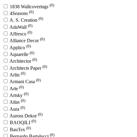
(0)
1838 Wallcoverings
(0)
4Seasons
(0)
A. S. Creation
(0)
AdaWall
(0)
Affresco
(0)
Alliance Decor
(0)
Applico
(0)
Aquarelle
(0)
Architector
(0)
Architects Paper
(0)
Arlin
(0)
Armani Casa
(0)
Arte
(0)
Artsky
(0)
Atlas
(0)
Aura
(0)
Aurora Dekor
(0)
BAOQILI
(0)
BauTex
(0)
Bernardo Bartalucci