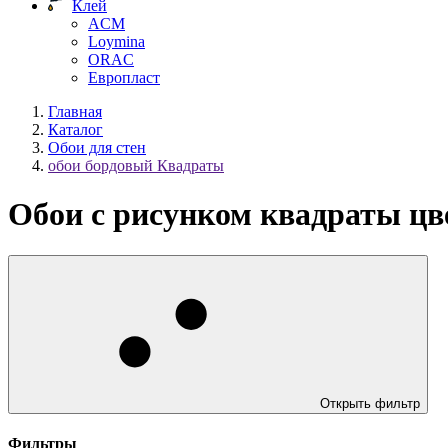
Клей
ACM
Loymina
ORAC
Европласт
Главная
Каталог
Обои для стен
обои бордовый Квадраты
Обои с рисунком квадраты цв
Открыть фильтр
Фильтры