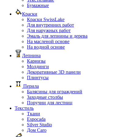
Бумажные
Краски
Краски SwissLake
Для внутренних работ
Для наружных работ
Эмаль для лепнины и дерева
На масленой основе
На водной основе
Лепнина
Карнизы
Молдинги
Декоративные 3D панели
Плинтусы
Перила
Балясины для ограждений
Заходные столбы
Поручни для лестниц
Текстиль
Ткани
Espocada
Silver Studio
Дом Caro