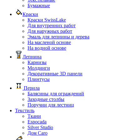
Бумажные
Краски
Краски SwissLake
Для внутренних работ
Для наружных работ
Эмаль для лепнины и дерева
На масленой основе
На водной основе
Лепнина
Карнизы
Молдинги
Декоративные 3D панели
Плинтусы
Перила
Балясины для ограждений
Заходные столбы
Поручни для лестниц
Текстиль
Ткани
Espocada
Silver Studio
Дом Caro