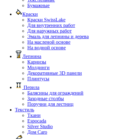
Бумажные
Краски
Краски SwissLake
Для внутренних работ
Для наружных работ
Эмаль для лепнины и дерева
На масленой основе
На водной основе
Лепнина
Карнизы
Молдинги
Декоративные 3D панели
Плинтусы
Перила
Балясины для ограждений
Заходные столбы
Поручни для лестниц
Текстиль
Ткани
Espocada
Silver Studio
Дом Caro