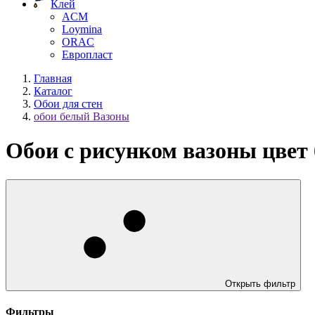
Клей
ACM
Loymina
ORAC
Европласт
Главная
Каталог
Обои для стен
обои белый Вазоны
Обои с рисунком вазоны цвет
Открыть фильтр
Фильтры