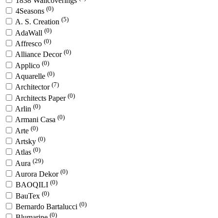
1838 Wallcoverings
(0)
4Seasons
(5)
A. S. Creation
(0)
AdaWall
(0)
Affresco
(0)
Alliance Decor
(0)
Applico
(0)
Aquarelle
(7)
Architector
(0)
Architects Paper
(0)
Arlin
(0)
Armani Casa
(0)
Arte
(0)
Artsky
(0)
Atlas
(29)
Aura
(0)
Aurora Dekor
(0)
BAOQILI
(0)
BauTex
(0)
Bernardo Bartalucci
(0)
Blumarine