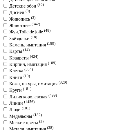
(30)
Детские обои
(0)
Дисней
(3)
Живопись
(342)
Животные
(48)
Жуи,Toile de joile
(18)
Звёздочки
(189)
Камень, имитация
(14)
Карты
(424)
Квадраты
(109)
Кирпич, имитация
(384)
Клетка
(19)
Книги
(320)
Кожа, шкуры, имитация
(181)
Круги
(499)
Лилия королевская
(1456)
Линии
(101)
Люди
(182)
Медальоны
(2)
Мелкие цветы
(38)
Металл, имитация