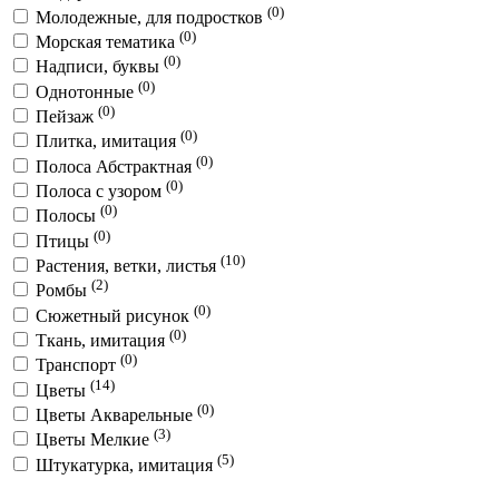
(0)
Молодежные, для подростков
(0)
Морская тематика
(0)
Надписи, буквы
(0)
Однотонные
(0)
Пейзаж
(0)
Плитка, имитация
(0)
Полоса Абстрактная
(0)
Полоса с узором
(0)
Полосы
(0)
Птицы
(10)
Растения, ветки, листья
(2)
Ромбы
(0)
Сюжетный рисунок
(0)
Ткань, имитация
(0)
Транспорт
(14)
Цветы
(0)
Цветы Акварельные
(3)
Цветы Мелкие
(5)
Штукатурка, имитация