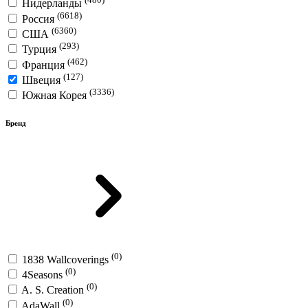
Нидерланды
(6618)
Россия
(6360)
США
(293)
Турция
(462)
Франция
(127)
Швеция
(3336)
Южная Корея
Бренд
(0)
1838 Wallcoverings
(0)
4Seasons
(0)
A. S. Creation
(0)
AdaWall