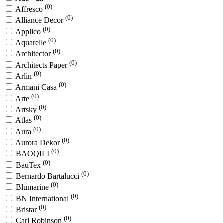
(0)
Affresco
(0)
Alliance Decor
(0)
Applico
(0)
Aquarelle
(0)
Architector
(0)
Architects Paper
(0)
Arlin
(0)
Armani Casa
(0)
Arte
(0)
Artsky
(0)
Atlas
(0)
Aura
(0)
Aurora Dekor
(0)
BAOQILI
(0)
BauTex
(0)
Bernardo Bartalucci
(0)
Blumarine
(0)
BN International
(0)
Bristar
(0)
Carl Robinson