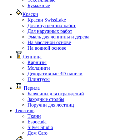
Бумажные
Краски
Краски SwissLake
Для внутренних работ
Для наружных работ
Эмаль для лепнины и дерева
На масленой основе
На водной основе
Лепнина
Карнизы
Молдинги
Декоративные 3D панели
Плинтусы
Перила
Балясины для ограждений
Заходные столбы
Поручни для лестниц
Текстиль
Ткани
Espocada
Silver Studio
Дом Caro