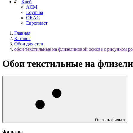
Клей
ACM
Loymina
ORAC
Европласт
Главная
Каталог
Обои для стен
обои текстильные на флизелиновой основе с рисунком р
Обои текстильные на флизели
Открыть фильтр
Фильтры