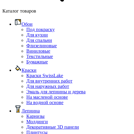
Каталог товаров
Обои
Под покраску
Для кухни
Для спальни
Флизелиновые
Виниловые
Текстильные
Бумажные
Краски
Краски SwissLake
Для внутренних работ
Для наружных работ
Эмаль для лепнины и дерева
На масленой основе
На водной основе
Лепнина
Карнизы
Молдинги
Декоративные 3D панели
Плинтусы