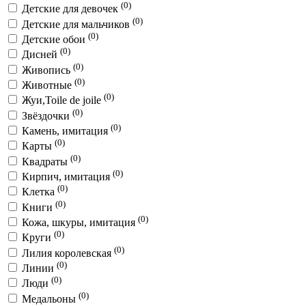
(0)
Детские для девочек
(0)
Детские для мальчиков
(0)
Детские обои
(0)
Дисней
(0)
Живопись
(0)
Животные
(0)
Жуи,Toile de joile
(0)
Звёздочки
(0)
Камень, имитация
(0)
Карты
(0)
Квадраты
(0)
Кирпич, имитация
(0)
Клетка
(0)
Книги
(0)
Кожа, шкуры, имитация
(0)
Круги
(0)
Лилия королевская
(0)
Линии
(0)
Люди
(0)
Медальоны