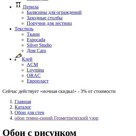
Перила
Балясины для ограждений
Заходные столбы
Поручни для лестниц
Текстиль
Ткани
Espocada
Silver Studio
Дом Caro
Клей
ACM
Loymina
ORAC
Европласт
Сейчас действует «ночная скидка!» - 3% от стоимости
Главная
Каталог
Обои для стен
обои темно-синий Геометрический узор
Обои с рисунком