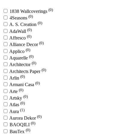
(0)
1838 Wallcoverings
(0)
4Seasons
(0)
A. S. Creation
(0)
AdaWall
(0)
Affresco
(0)
Alliance Decor
(0)
Applico
(0)
Aquarelle
(0)
Architector
(0)
Architects Paper
(0)
Arlin
(0)
Armani Casa
(0)
Arte
(0)
Artsky
(0)
Atlas
(1)
Aura
(0)
Aurora Dekor
(0)
BAOQILI
(0)
BauTex