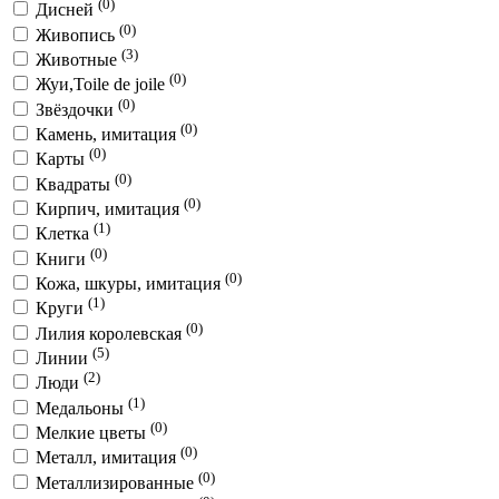
(0)
Дисней
(0)
Живопись
(3)
Животные
(0)
Жуи,Toile de joile
(0)
Звёздочки
(0)
Камень, имитация
(0)
Карты
(0)
Квадраты
(0)
Кирпич, имитация
(1)
Клетка
(0)
Книги
(0)
Кожа, шкуры, имитация
(1)
Круги
(0)
Лилия королевская
(5)
Линии
(2)
Люди
(1)
Медальоны
(0)
Мелкие цветы
(0)
Металл, имитация
(0)
Металлизированные