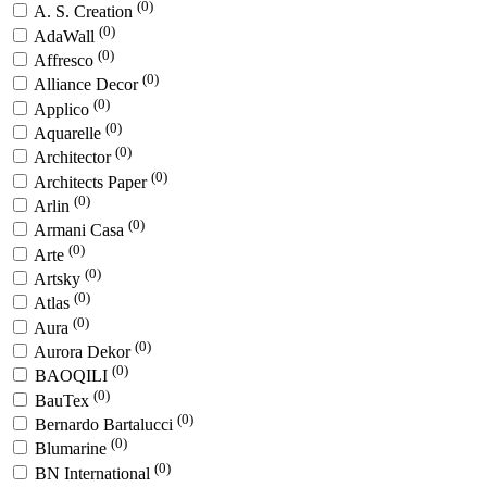
(0)
A. S. Creation
(0)
AdaWall
(0)
Affresco
(0)
Alliance Decor
(0)
Applico
(0)
Aquarelle
(0)
Architector
(0)
Architects Paper
(0)
Arlin
(0)
Armani Casa
(0)
Arte
(0)
Artsky
(0)
Atlas
(0)
Aura
(0)
Aurora Dekor
(0)
BAOQILI
(0)
BauTex
(0)
Bernardo Bartalucci
(0)
Blumarine
(0)
BN International