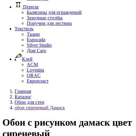
Перила
Балясины для ограждений
Заходные столбы
Поручни для лестниц
Текстиль
Ткани
Espocada
Silver Studio
Дом Caro
Клей
ACM
Loymina
ORAC
Европласт
Главная
Каталог
Обои для стен
обои сиреневый Дамаск
Обои с рисунком дамаск цвет
сиреневый