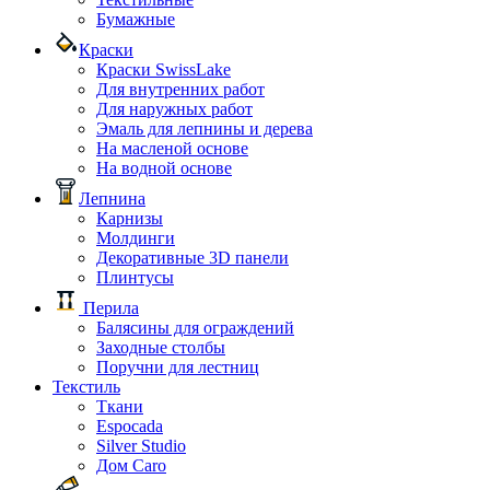
Бумажные
Краски
Краски SwissLake
Для внутренних работ
Для наружных работ
Эмаль для лепнины и дерева
На масленой основе
На водной основе
Лепнина
Карнизы
Молдинги
Декоративные 3D панели
Плинтусы
Перила
Балясины для ограждений
Заходные столбы
Поручни для лестниц
Текстиль
Ткани
Espocada
Silver Studio
Дом Caro