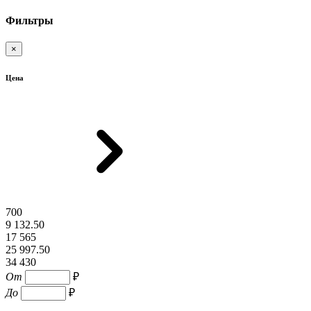
Фильтры
×
Цена
700
9 132.50
17 565
25 997.50
34 430
От
₽
До
₽