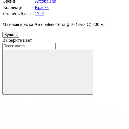
Бренд
Arcobaleno
Коллекция
Краска
Степень блеска
13 %
Матовая краска Arcobaleno Strong 10 (База C) 200 мл
Купить
Выберите цвет
Основанная в 1993 году, компания Golden Decor
зарекомендовала себя как один из лидеров на московском
рынке отделочных материалов. В нашем магазине обоев в
Москве вы найдете не только высококачественные товары, но
и лучшие решения для оформления любого интерьера. Мы
предлагаем широкий и уникальный ассортимент