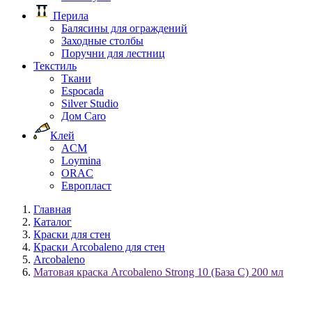
Перила
Балясины для ограждений
Заходные столбы
Поручни для лестниц
Текстиль
Ткани
Espocada
Silver Studio
Дом Caro
Клей
ACM
Loymina
ORAC
Европласт
Главная
Каталог
Краски для стен
Краски Arcobaleno для стен
Arcobaleno
Матовая краска Arcobaleno Strong 10 (База C) 200 мл