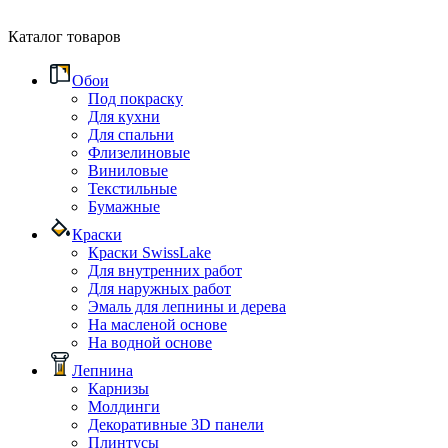
Каталог товаров
Обои
Под покраску
Для кухни
Для спальни
Флизелиновые
Виниловые
Текстильные
Бумажные
Краски
Краски SwissLake
Для внутренних работ
Для наружных работ
Эмаль для лепнины и дерева
На масленой основе
На водной основе
Лепнина
Карнизы
Молдинги
Декоративные 3D панели
Плинтусы