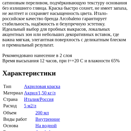
сатиновым переливом, подчёркивающую текстуру основания
без излишнего глянца. Краска быстро сохнет, не имеет запаха,
не желтеет и сохраняет насыщенность цвета. Итало-
российское качество бренда Arcobaleno гарантирует
стабильность, надёжность и безупречную эстетику.
Идеальный выбор для пробных выкрасов, локальных
акцентных зон или небольших декоративных вставок, где
важна мягкая, элегантная поверхность с деликатным блеском
и премиальный результат.
Рекомендовано нанесение в 2 слоя
Время высыхания 12 часов, при t=+20 C и влажности 65%
Характеристики
Тип
Акриловая краска
Материал
Акрил/1,50 кг/л
Страна
Италия/Россия
Расход
5 м2/л
Объем
200 мл
Виды работ
Внутренние
Основа
На водной