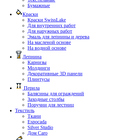
Бумажные
Краски
Краски SwissLake
Для внутренних работ
Для наружных работ
Эмаль для лепнины и дерева
На масленой основе
На водной основе
Лепнина
Карнизы
Молдинги
Декоративные 3D панели
Плинтусы
Перила
Балясины для ограждений
Заходные столбы
Поручни для лестниц
Текстиль
Ткани
Espocada
Silver Studio
Дом Caro