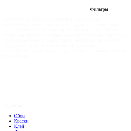
Фильтры
Основанная в 1993 году, компания Golden Decor
зарекомендовала себя как один из лидеров на московском
рынке отделочных материалов. В нашем магазине обоев в
Москве вы найдете не только высококачественные товары, но
и лучшие решения для оформления любого интерьера. Мы
предлагаем широкий и уникальный ассортимент
декоративных материалов, который отвечает самым высоким
требованиям.
Подробнее
Обои
Краски
Клей