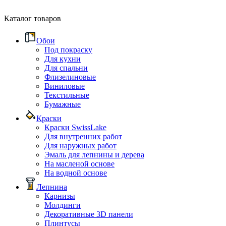
Каталог товаров
Обои
Под покраску
Для кухни
Для спальни
Флизелиновые
Виниловые
Текстильные
Бумажные
Краски
Краски SwissLake
Для внутренних работ
Для наружных работ
Эмаль для лепнины и дерева
На масленой основе
На водной основе
Лепнина
Карнизы
Молдинги
Декоративные 3D панели
Плинтусы