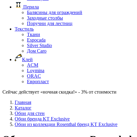
Перила
Балясины для ограждений
Заходные столбы
Поручни для лестниц
Текстиль
Ткани
Espocada
Silver Studio
Дом Caro
Клей
ACM
Loymina
ORAC
Европласт
Сейчас действует «ночная скидка!» - 3% от стоимости
Главная
Каталог
Обои для стен
Обои бренда KT Exclusive
Обои из коллекции Rosenthal бренд KT Exclusive