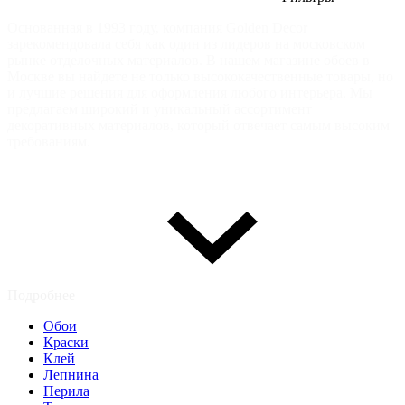
Основанная в 1993 году, компания Golden Decor
зарекомендовала себя как один из лидеров на московском
рынке отделочных материалов. В нашем магазине обоев в
Москве вы найдете не только высококачественные товары, но
и лучшие решения для оформления любого интерьера. Мы
предлагаем широкий и уникальный ассортимент
декоративных материалов, который отвечает самым высоким
требованиям.
Подробнее
Обои
Краски
Клей
Лепнина
Перила