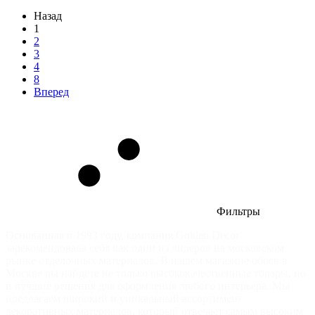
Назад
1
2
3
4
8
Вперед
Фильтры
Основанная в 1993 году, компания Golden Decor
зарекомендовала себя как один из лидеров на московском
рынке отделочных материалов. В нашем магазине обоев в
Москве вы найдете не только высококачественные товары, но
и лучшие решения для оформления любого интерьера. Мы
предлагаем широкий и уникальный ассортимент
декоративных материалов, который отвечает самым высоким