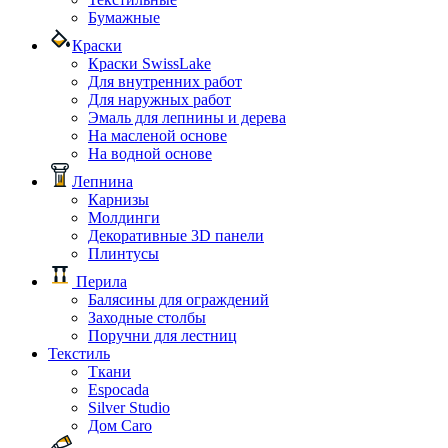
Бумажные
Краски
Краски SwissLake
Для внутренних работ
Для наружных работ
Эмаль для лепнины и дерева
На масленой основе
На водной основе
Лепнина
Карнизы
Молдинги
Декоративные 3D панели
Плинтусы
Перила
Балясины для ограждений
Заходные столбы
Поручни для лестниц
Текстиль
Ткани
Espocada
Silver Studio
Дом Caro