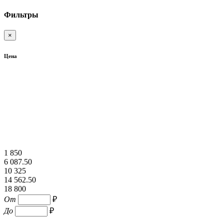
Фильтры
×
Цена
1 850
6 087.50
10 325
14 562.50
18 800
От
₽
До
₽