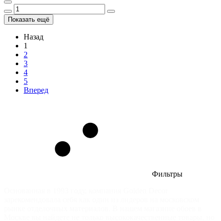
Показать ещё
Назад
1
2
3
4
5
Вперед
Фильтры
Основанная в 1993 году, компания Golden Decor
зарекомендовала себя как один из лидеров на московском
рынке отделочных материалов. В нашем магазине обоев в
Москве вы найдете не только высококачественные товары, но