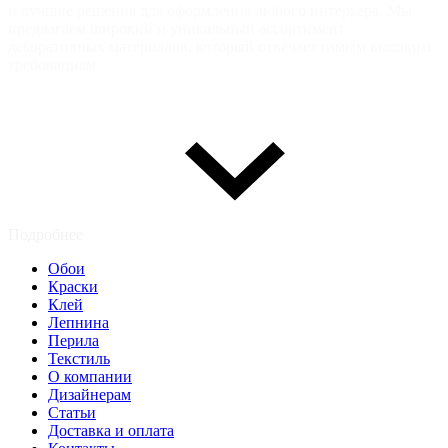
и лучшие решения для оформления любого интерьера. Мы
предлагаем широкий и уникальный ассортимент
декоративных материалов, который отвечает самым высоким
требованиям.
Подробнее
Обои
Краски
Клей
Лепнина
Перила
Текстиль
О компании
Дизайнерам
Статьи
Доставка и оплата