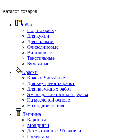
Каталог товаров
Обои
Под покраску
Для кухни
Для спальни
Флизелиновые
Виниловые
Текстильные
Бумажные
Краски
Краски SwissLake
Для внутренних работ
Для наружных работ
Эмаль для лепнины и дерева
На масленой основе
На водной основе
Лепнина
Карнизы
Молдинги
Декоративные 3D панели
Плинтусы