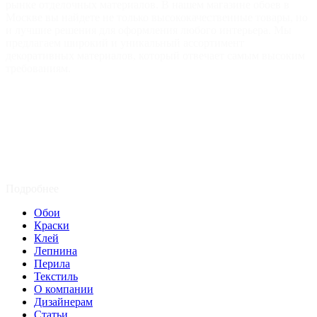
рынке отделочных материалов. В нашем магазине обоев в
Москве вы найдете не только высококачественные товары, но
и лучшие решения для оформления любого интерьера. Мы
предлагаем широкий и уникальный ассортимент
декоративных материалов, который отвечает самым высоким
требованиям.
Подробнее
Обои
Краски
Клей
Лепнина
Перила
Текстиль
О компании
Дизайнерам
Статьи