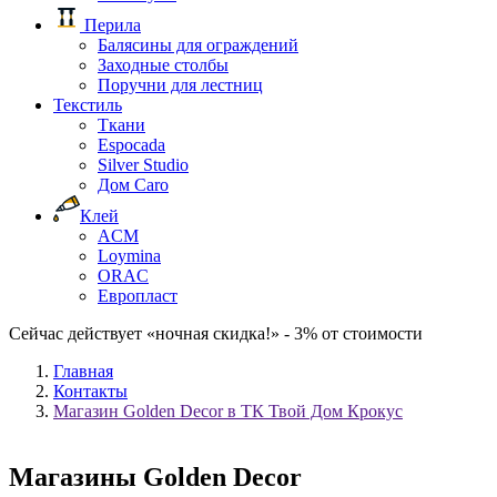
Перила
Балясины для ограждений
Заходные столбы
Поручни для лестниц
Текстиль
Ткани
Espocada
Silver Studio
Дом Caro
Клей
ACM
Loymina
ORAC
Европласт
Сейчас действует «ночная скидка!» - 3% от стоимости
Главная
Контакты
Магазин Golden Decor в ТК Твой Дом Крокус
Магазины Golden Decor