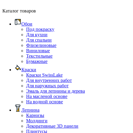
Каталог товаров
Обои
Под покраску
Для кухни
Для спальни
Флизелиновые
Виниловые
Текстильные
Бумажные
Краски
Краски SwissLake
Для внутренних работ
Для наружных работ
Эмаль для лепнины и дерева
На масленой основе
На водной основе
Лепнина
Карнизы
Молдинги
Декоративные 3D панели
Плинтусы