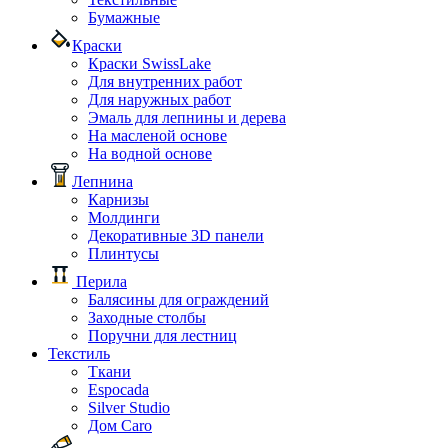
Бумажные
Краски
Краски SwissLake
Для внутренних работ
Для наружных работ
Эмаль для лепнины и дерева
На масленой основе
На водной основе
Лепнина
Карнизы
Молдинги
Декоративные 3D панели
Плинтусы
Перила
Балясины для ограждений
Заходные столбы
Поручни для лестниц
Текстиль
Ткани
Espocada
Silver Studio
Дом Caro