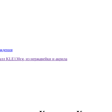
аждения
алл KLE130cg, из нержавейки и акрила