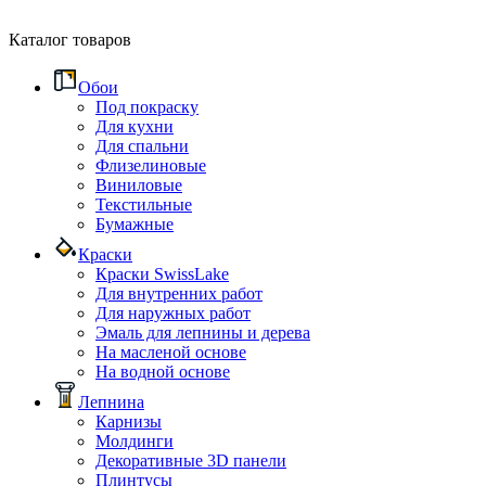
Каталог товаров
Обои
Под покраску
Для кухни
Для спальни
Флизелиновые
Виниловые
Текстильные
Бумажные
Краски
Краски SwissLake
Для внутренних работ
Для наружных работ
Эмаль для лепнины и дерева
На масленой основе
На водной основе
Лепнина
Карнизы
Молдинги
Декоративные 3D панели
Плинтусы