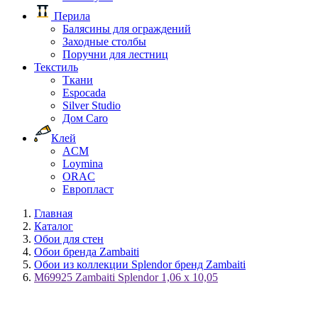
Перила
Балясины для ограждений
Заходные столбы
Поручни для лестниц
Текстиль
Ткани
Espocada
Silver Studio
Дом Caro
Клей
ACM
Loymina
ORAC
Европласт
Главная
Каталог
Обои для стен
Обои бренда Zambaiti
Обои из коллекции Splendor бренд Zambaiti
M69925 Zambaiti Splendor 1,06 х 10,05