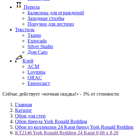
Перила
Балясины для ограждений
Заходные столбы
Поручни для лестниц
Текстиль
Ткани
Espocada
Silver Studio
Дом Caro
Клей
ACM
Loymina
ORAC
Европласт
Сейчас действует «ночная скидка!» - 3% от стоимости
Главная
Каталог
Обои для стен
Обои бренда York Ronald Redding
Обои из коллекции 24 Karat бренд York Ronald Redding
KT2146 York Ronald Redding 24 Karat 0,68 х 8,20