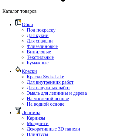
Каталог товаров
Обои
Под покраску
Для кухни
Для спальни
Флизелиновые
Виниловые
Текстильные
Бумажные
Краски
Краски SwissLake
Для внутренних работ
Для наружных работ
Эмаль для лепнины и дерева
На масленой основе
На водной основе
Лепнина
Карнизы
Молдинги
Декоративные 3D панели
Плинтусы