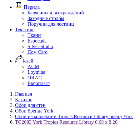
Перила
Балясины для ограждений
Заходные столбы
Поручни для лестниц
Текстиль
Ткани
Espocada
Silver Studio
Дом Caro
Клей
ACM
Loymina
ORAC
Европласт
Главная
Каталог
Обои для стен
Обои бренда York
Обои из коллекции Tropics Resource Library бренд York
TC2683 York Tropics Resource Library 0,68 x 8,20