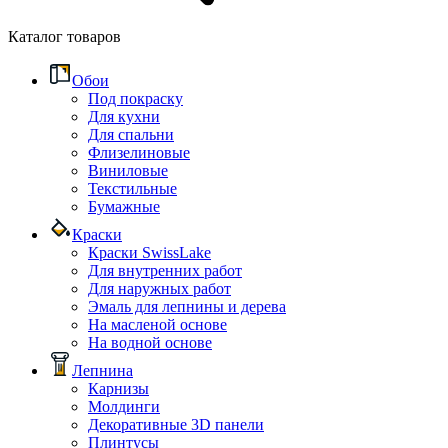
Каталог товаров
Обои
Под покраску
Для кухни
Для спальни
Флизелиновые
Виниловые
Текстильные
Бумажные
Краски
Краски SwissLake
Для внутренних работ
Для наружных работ
Эмаль для лепнины и дерева
На масленой основе
На водной основе
Лепнина
Карнизы
Молдинги
Декоративные 3D панели
Плинтусы