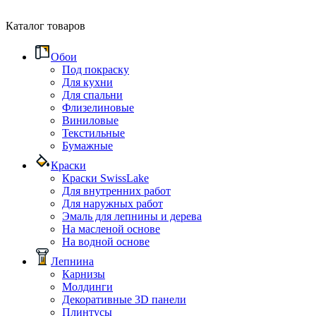
Каталог товаров
Обои
Под покраску
Для кухни
Для спальни
Флизелиновые
Виниловые
Текстильные
Бумажные
Краски
Краски SwissLake
Для внутренних работ
Для наружных работ
Эмаль для лепнины и дерева
На масленой основе
На водной основе
Лепнина
Карнизы
Молдинги
Декоративные 3D панели
Плинтусы