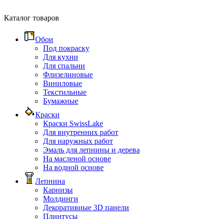
Каталог товаров
Обои
Под покраску
Для кухни
Для спальни
Флизелиновые
Виниловые
Текстильные
Бумажные
Краски
Краски SwissLake
Для внутренних работ
Для наружных работ
Эмаль для лепнины и дерева
На масленой основе
На водной основе
Лепнина
Карнизы
Молдинги
Декоративные 3D панели
Плинтусы