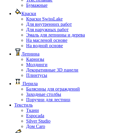
Бумажные
Краски
Краски SwissLake
Для внутренних работ
Для наружных работ
Эмаль для лепнины и дерева
На масленой основе
На водной основе
Лепнина
Карнизы
Молдинги
Декоративные 3D панели
Плинтусы
Перила
Балясины для ограждений
Заходные столбы
Поручни для лестниц
Текстиль
Ткани
Espocada
Silver Studio
Дом Caro