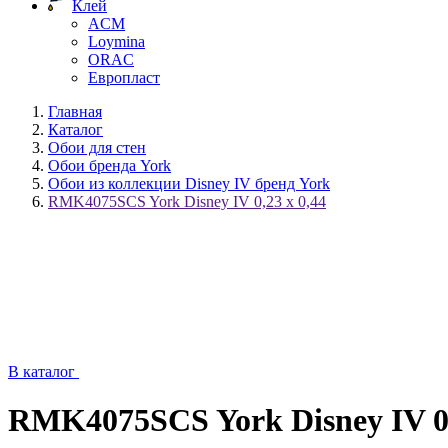
Клей
ACM
Loymina
ORAC
Европласт
Главная
Каталог
Обои для стен
Обои бренда York
Обои из коллекции Disney IV бренд York
RMK4075SCS York Disney IV 0,23 x 0,44
В каталог
RMK4075SCS York Disney IV 0,