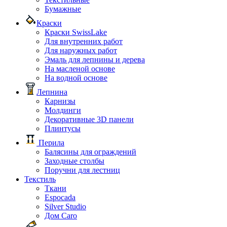
Бумажные
Краски
Краски SwissLake
Для внутренних работ
Для наружных работ
Эмаль для лепнины и дерева
На масленой основе
На водной основе
Лепнина
Карнизы
Молдинги
Декоративные 3D панели
Плинтусы
Перила
Балясины для ограждений
Заходные столбы
Поручни для лестниц
Текстиль
Ткани
Espocada
Silver Studio
Дом Caro