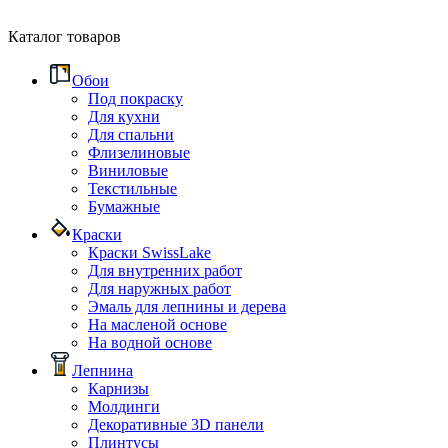
Каталог товаров
Обои
Под покраску
Для кухни
Для спальни
Флизелиновые
Виниловые
Текстильные
Бумажные
Краски
Краски SwissLake
Для внутренних работ
Для наружных работ
Эмаль для лепнины и дерева
На масленой основе
На водной основе
Лепнина
Карнизы
Молдинги
Декоративные 3D панели
Плинтусы