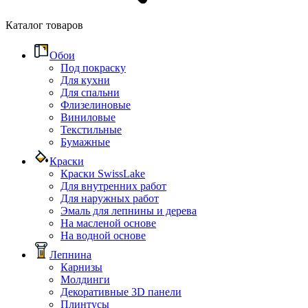
Каталог товаров
Обои
Под покраску
Для кухни
Для спальни
Флизелиновые
Виниловые
Текстильные
Бумажные
Краски
Краски SwissLake
Для внутренних работ
Для наружных работ
Эмаль для лепнины и дерева
На масленой основе
На водной основе
Лепнина
Карнизы
Молдинги
Декоративные 3D панели
Плинтусы