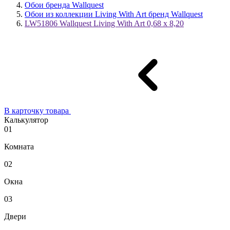
Обои бренда Wallquest
Обои из коллекции Living With Art бренд Wallquest
LW51806 Wallquest Living With Art 0,68 x 8,20
В карточку товара
Калькулятор
01
Комната
02
Окна
03
Двери