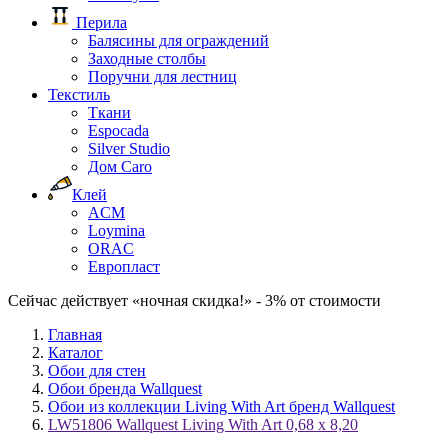
Перила
Балясины для ограждений
Заходные столбы
Поручни для лестниц
Текстиль
Ткани
Espocada
Silver Studio
Дом Caro
Клей
ACM
Loymina
ORAC
Европласт
Сейчас действует «ночная скидка!» - 3% от стоимости
Главная
Каталог
Обои для стен
Обои бренда Wallquest
Обои из коллекции Living With Art бренд Wallquest
LW51806 Wallquest Living With Art 0,68 x 8,20