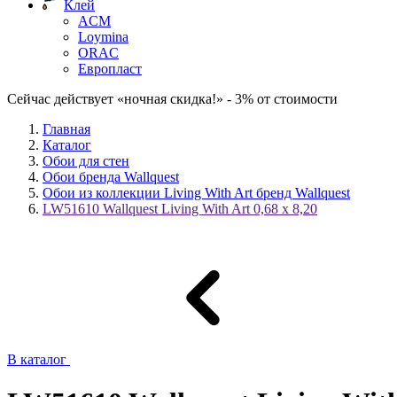
Клей
ACM
Loymina
ORAC
Европласт
Сейчас действует «ночная скидка!» - 3% от стоимости
Главная
Каталог
Обои для стен
Обои бренда Wallquest
Обои из коллекции Living With Art бренд Wallquest
LW51610 Wallquest Living With Art 0,68 x 8,20
В каталог