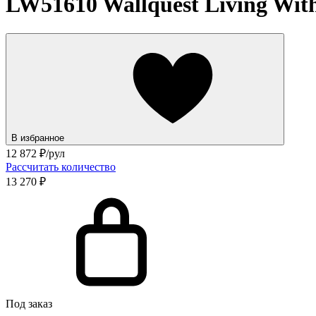
LW51610 Wallquest Living With 
В избранное
12 872
₽/рул
Рассчитать количество
13 270 ₽
Под заказ