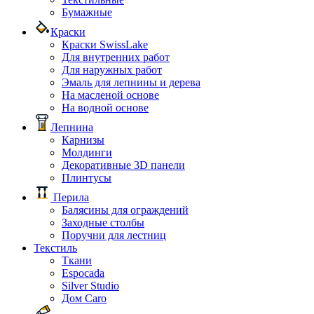
Бумажные
Краски
Краски SwissLake
Для внутренних работ
Для наружных работ
Эмаль для лепнины и дерева
На масленой основе
На водной основе
Лепнина
Карнизы
Молдинги
Декоративные 3D панели
Плинтусы
Перила
Балясины для ограждений
Заходные столбы
Поручни для лестниц
Текстиль
Ткани
Espocada
Silver Studio
Дом Caro