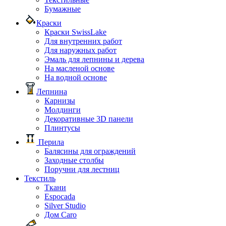
Бумажные
Краски
Краски SwissLake
Для внутренних работ
Для наружных работ
Эмаль для лепнины и дерева
На масленой основе
На водной основе
Лепнина
Карнизы
Молдинги
Декоративные 3D панели
Плинтусы
Перила
Балясины для ограждений
Заходные столбы
Поручни для лестниц
Текстиль
Ткани
Espocada
Silver Studio
Дом Caro