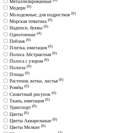
Металлизированные
(0)
Модерн
(0)
Молодежные, для подростков
(0)
Морская тематика
(0)
Надписи, буквы
(4)
Однотонные
(0)
Пейзаж
(0)
Плитка, имитация
(0)
Полоса Абстрактная
(0)
Полоса с узором
(0)
Полосы
(0)
Птицы
(0)
Растения, ветки, листья
(0)
Ромбы
(0)
Сюжетный рисунок
(0)
Ткань, имитация
(0)
Транспорт
(0)
Цветы
(0)
Цветы Акварельные
(0)
Цветы Мелкие
(2)