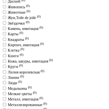
(0)
Дисней
(0)
Живопись
(0)
Животные
(0)
Жуи,Toile de joile
(0)
Звёздочки
(0)
Камень, имитация
(0)
Карты
(0)
Квадраты
(0)
Кирпич, имитация
(0)
Клетка
(0)
Книги
(0)
Кожа, шкуры, имитация
(0)
Круги
(0)
Лилия королевская
(0)
Линии
(0)
Люди
(0)
Медальоны
(0)
Мелкие цветы
(0)
Металл, имитация
(0)
Металлизированные
(0)