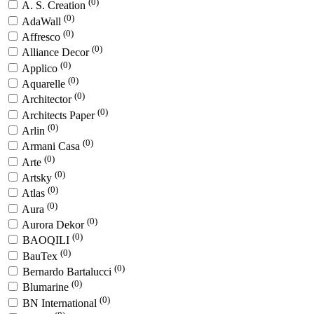
(0)
A. S. Creation
(0)
AdaWall
(0)
Affresco
(0)
Alliance Decor
(0)
Applico
(0)
Aquarelle
(0)
Architector
(0)
Architects Paper
(0)
Arlin
(0)
Armani Casa
(0)
Arte
(0)
Artsky
(0)
Atlas
(0)
Aura
(0)
Aurora Dekor
(0)
BAOQILI
(0)
BauTex
(0)
Bernardo Bartalucci
(0)
Blumarine
(0)
BN International